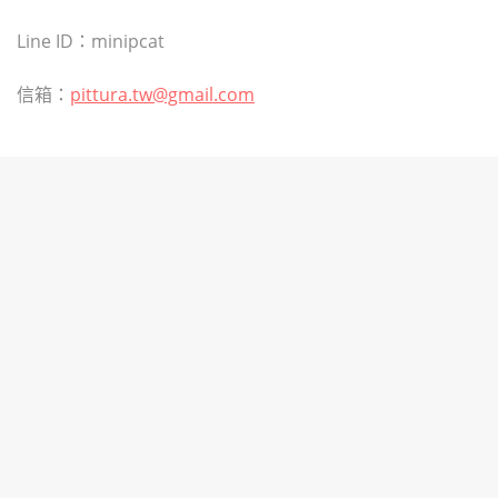
Line ID：minipcat
信箱：
pittura.tw@gmail.com